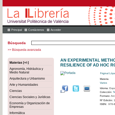
Principal
Contáctenos
Acceder
Búsqueda
>> Búsqueda avanzada
AN EXPERIMENTAL METH
Materias [+/-]
RESILIENCE OF AD HOC 
Agronomía, Hidráulica y
Medio Natural
Friginal Lóp
Arquitectura y Urbanismo
Materia
Varios
Arte y Humanidades
Idioma:
Espa
Ciencias
Colección:
T
Formato:
Arc
Ciencias Sociales y Jurídicas
Nº Edición:
1
Economía y Organización de
ISBN:
978-8
Empresas
Informática