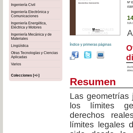
Nº E
Ingeniería Civil
ISB
Ingeniería Electrónica y
Comunicaciones
14
Ingeniería Energética,
IVA
Eléctrica y Motores
A
Ingeniería Mecánica y de
Materiales
Índice y primeras páginas
O
Lingüística
Otras Tecnologías y Ciencias
d
Aplicadas
Varios
Arch
stre
Colecciones [+/-]
Resumen
Las geometrías j
los límites g
derechos reales
límites legales