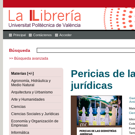
Principal
Contáctenos
Acceder
Búsqueda
>> Búsqueda avanzada
Pericias de l
Materias [+/-]
Agronomía, Hidráulica y
jurídicas
Medio Natural
Arquitectura y Urbanismo
Garr
Arte y Humanidades
Ant
Ciencias
Mate
Cien
Ciencias Sociales y Jurídicas
Idi
Economía y Organización de
Col
Empresas
For
Informática
Tam