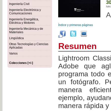
30
Ingeniería Civil
IVA
Ingeniería Electrónica y
A
Comunicaciones
Ingeniería Energética,
Eléctrica y Motores
Índice y primeras páginas
Ingeniería Mecánica y de
Materiales
Lingüística
Resumen
Otras Tecnologías y Ciencias
Aplicadas
Varios
Lightroom Class
Colecciones [+/-]
Adobe que agl
programa todo el
un fotógrafo. P
manera eficien
ejemplo, ayudan
manera rápida y