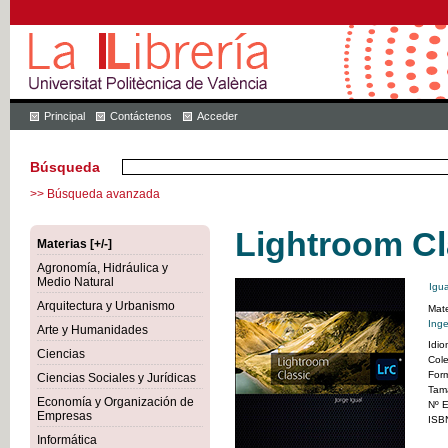
Principal
Contáctenos
Acceder
Búsqueda
>> Búsqueda avanzada
Lightroom Cl
Materias [+/-]
Agronomía, Hidráulica y
Medio Natural
Igua
Arquitectura y Urbanismo
Mate
Inge
Arte y Humanidades
Idi
Ciencias
Cole
For
Ciencias Sociales y Jurídicas
Tam
Economía y Organización de
Nº E
Empresas
ISB
Informática