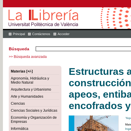
Principal
Contáctenos
Acceder
Búsqueda
>> Búsqueda avanzada
Estructuras a
Materias [+/-]
Agronomía, Hidráulica y
construcción
Medio Natural
Arquitectura y Urbanismo
apeos, entib
Arte y Humanidades
encofrados y
Ciencias
Ciencias Sociales y Jurídicas
Economía y Organización de
Yep
Empresas
Mate
Informática
Inge