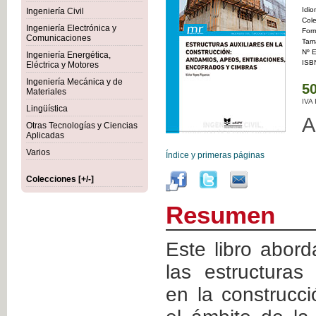
Idi
Ingeniería Civil
Col
Ingeniería Electrónica y
For
Comunicaciones
Tam
Nº E
Ingeniería Energética,
ISB
Eléctrica y Motores
Ingeniería Mecánica y de
50
Materiales
IVA
Lingüística
A
Otras Tecnologías y Ciencias
Aplicadas
Varios
Índice y primeras páginas
Colecciones [+/-]
Resumen
Este libro abor
las estructuras 
en la construcc