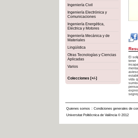
Ingeniería Civil
Ingeniería Electrónica y
Comunicaciones
Ingeniería Energética,
Eléctrica y Motores
Ingeniería Mecánica y de
Materiales
Lingüística
Res
Otras Tecnologías y Ciencias
El so
Aplicadas
tener
incap
Varios
mental
avies
establ
Colecciones [+/-]
vida q
sumis
pensa
expre
segreg
Quienes somos
::
Condiciones generales de con
Universitat Politècnica de València © 2012