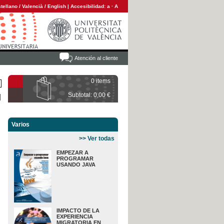
tellano
/
Valencià
/
English
|
Accesibilidad:
a
·
A
Atención al cliente
0 items
Subtotal: 0,00 €
Varios
>> Ver todas
EMPEZAR A
PROGRAMAR
USANDO JAVA
IMPACTO DE LA
EXPERIENCIA
MIGRATORIA EN