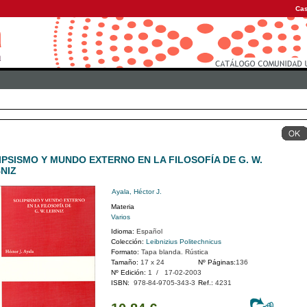
Cas
IPSISMO Y MUNDO EXTERNO EN LA FILOSOFÍA DE G. W.
BNIZ
Ayala, Héctor J.
Materia
Varios
Idioma:
Español
Colección:
Leibnizius Politechnicus
Formato:
Tapa blanda. Rústica
Tamaño:
17 x 24
Nº Páginas:
136
Nº Edición:
1 / 17-02-2003
ISBN:
978-84-9705-343-3
Ref.:
4231