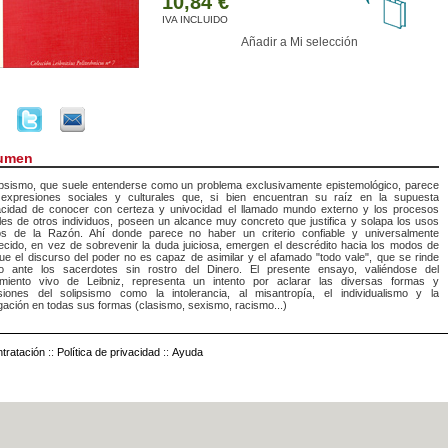
10,84 €
IVA INCLUIDO
Añadir a Mi selección
umen
lipsismo, que suele entenderse como un problema exclusivamente epistemológico, parece
 expresiones sociales y culturales que, si bien encuentran su raíz en la supuesta
acidad de conocer con certeza y univocidad el llamado mundo externo y los procesos
es de otros individuos, poseen un alcance muy concreto que justifica y solapa los usos
os de la Razón. Ahí donde parece no haber un criterio confiable y universalmente
ecido, en vez de sobrevenir la duda juiciosa, emergen el descrédito hacia los modos de
ue el discurso del poder no es capaz de asimilar y el afamado "todo vale", que se rinde
o ante los sacerdotes sin rostro del Dinero. El presente ensayo, valiéndose del
miento vivo de Leibniz, representa un intento por aclarar las diversas formas y
siones del solipsismo como la intolerancia, al misantropía, el individualismo y la
ación en todas sus formas (clasismo, sexismo, racismo...)
tratación
::
Política de privacidad
::
Ayuda