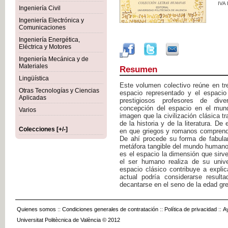
IVA
Ingeniería Civil
Ingeniería Electrónica y
Comunicaciones
Ingeniería Energética,
Eléctrica y Motores
Ingeniería Mecánica y de
Materiales
Resumen
Lingüística
Este volumen colectivo reúne en tr
Otras Tecnologías y Ciencias
espacio representado y el espacio
Aplicadas
prestigiosos profesores de div
concepción del espacio en el mund
Varios
imagen que la civilización clásica t
de la historia y de la literatura. 
Colecciones [+/-]
en que griegos y romanos comprendía
De ahí procede su forma de fabula
metáfora tangible del mundo humano
es el espacio la dimensión que sirve
el ser humano realiza de su unive
espacio clásico contribuye a expli
actual podría considerarse resul
decantarse en el seno de la edad gr
Quienes somos
::
Condiciones generales de contratación
::
Política de privacidad
::
A
Universitat Politècnica de València © 2012