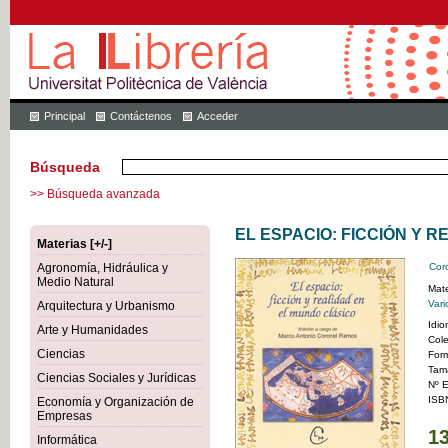
Principal
Contáctenos
Acceder
Búsqueda
>> Búsqueda avanzada
EL ESPACIO: FICCIÓN Y 
Materias [+/-]
Agronomía, Hidráulica y
Cor
Medio Natural
Mate
Vari
Arquitectura y Urbanismo
Idi
Arte y Humanidades
Col
Ciencias
For
Tam
Ciencias Sociales y Jurídicas
Nº E
ISB
Economía y Organización de
Empresas
13
Informática