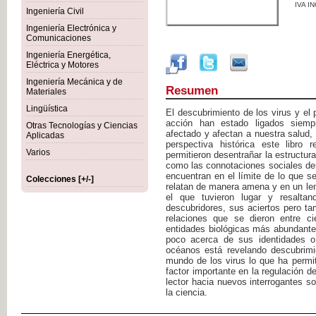
IVA I
Ingeniería Civil
Ingeniería Electrónica y
Comunicaciones
Ingeniería Energética,
Eléctrica y Motores
Ingeniería Mecánica y de
Resumen
Materiales
Lingüística
El descubrimiento de los virus y e
acción han estado ligados siem
Otras Tecnologías y Ciencias
afectado y afectan a nuestra salud, 
Aplicadas
perspectiva histórica este libro 
Varios
permitieron desentrañar la estructur
como las connotaciones sociales de
encuentran en el límite de lo que s
Colecciones [+/-]
relatan de manera amena y en un leng
el que tuvieron lugar y resaltan
descubridores, sus aciertos pero ta
relaciones que se dieron entre ci
entidades biológicas más abundant
poco acerca de sus identidades o 
océanos está revelando descubrimi
mundo de los virus lo que ha permit
factor importante en la regulación de
lector hacia nuevos interrogantes s
la ciencia.