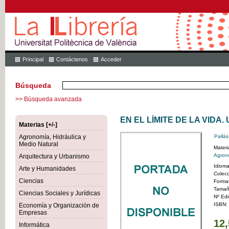
Principal
Contáctenos
Acceder
Búsqueda
>> Búsqueda avanzada
EN EL LÍMITE DE LA VIDA.
Materias [+/-]
Agronomía, Hidráulica y
Pallás
Medio Natural
Materi
Agrono
Arquitectura y Urbanismo
Idiom
Arte y Humanidades
Colec
Ciencias
Forma
Tamañ
Ciencias Sociales y Jurídicas
Nº Edi
ISBN:
Economía y Organización de
Empresas
12,
Informática