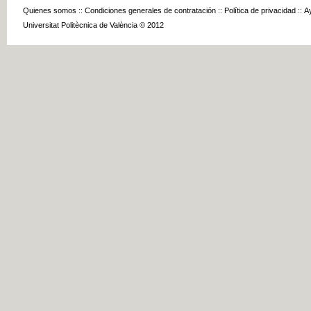
Quienes somos
::
Condiciones generales de contratación
::
Política de privacidad
::
A
Universitat Politècnica de València © 2012