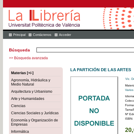
Principal
Contáctenos
Acceder
Búsqueda
>> Búsqueda avanzada
LA PARTICIÓN DE LAS ARTES
Materias [+/-]
Vic. D
Agronomía, Hidráulica y
Medio Natural
Materi
Varios
Arquitectura y Urbanismo
Idiom
Arte y Humanidades
Colec
Forma
Ciencias
Tamañ
Ciencias Sociales y Jurídicas
Nº Edi
ISBN:
Economía y Organización de
Empresas
20,
Informática