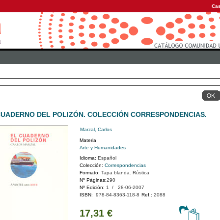
Cas
CUADERNO DEL POLIZÓN. COLECCIÓN CORRESPONDENCIAS.
Marzal, Carlos
Materia
Arte y Humanidades
Idioma:
Español
Colección:
Correspondencias
Formato:
Tapa blanda. Rústica
Nº Páginas:
290
Nº Edición:
1 / 28-06-2007
ISBN:
978-84-8363-118-8
Ref.:
2088
17,31 €