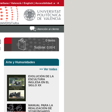
tellano
/
Valencià
/
English
|
Accesibilidad:
a
·
A
Atención al cliente
0 items
Subtotal: 0,00 €
Arte y Humanidades
>> Ver todas
EVOLUCIÓN DE LA
ESCULTURA
INGLESA EN EL
SIGLO XX
MANUAL PARA LA
REALIZACIÓN DE
STORYBOARDS