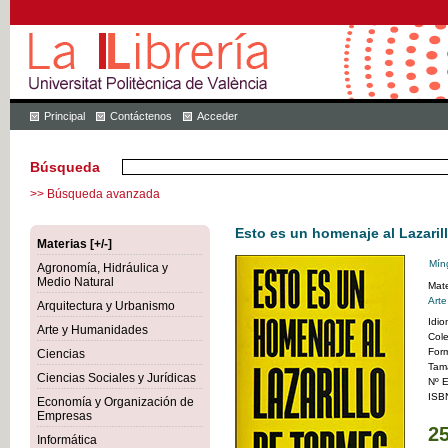
Principal
Contáctenos
Acceder
Búsqueda
>> Búsqueda avanzada
Esto es un homenaje al Lazaril
Materias [+/-]
Mín
Agronomía, Hidráulica y
Medio Natural
Mate
Art
Arquitectura y Urbanismo
Idi
Arte y Humanidades
Col
For
Ciencias
Tam
Ciencias Sociales y Jurídicas
Nº E
ISB
Economía y Organización de
Empresas
25
Informática