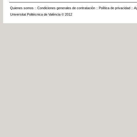
Quienes somos
::
Condiciones generales de contratación
::
Política de privacidad
::
A
Universitat Politècnica de València © 2012