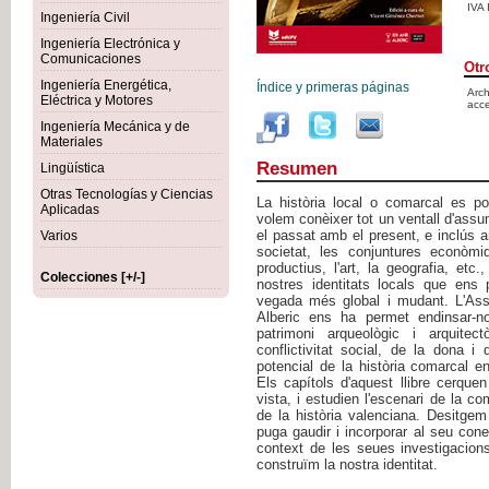
IVA
Ingeniería Civil
Ingeniería Electrónica y
Comunicaciones
Otr
Ingeniería Energética,
Índice y primeras páginas
Arch
Eléctrica y Motores
acce
Ingeniería Mecánica y de
Materiales
Resumen
Lingüística
Otras Tecnologías y Ciencias
La història local o comarcal es po
Aplicadas
volem conèixer tot un ventall d'ass
el passat amb el present, e inclús amb
Varios
societat, les conjuntures econòmi
productius, l'art, la geografia, et
Colecciones [+/-]
nostres identitats locals que ens
vegada més global i mudant. L'Ass
Alberic ens ha permet endinsar-n
patrimoni arqueològic i arquitec
conflictivitat social, de la dona i
potencial de la història comarcal en
Els capítols d'aquest llibre cerquen
vista, i estudien l'escenari de la c
de la història valenciana. Desitgem
puga gaudir i incorporar al seu cone
context de les seues investigacions
construïm la nostra identitat.