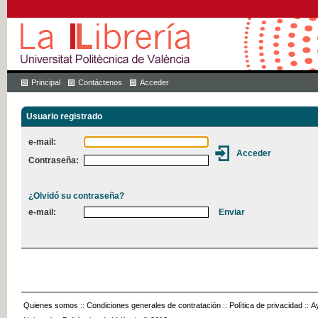
Principal
Contáctenos
Acceder
Usuario registrado
e-mail:
Contraseña:
¿Olvidó su contraseña?
e-mail:
Quienes somos
::
Condiciones generales de contratación
::
Política de privacidad
::
A