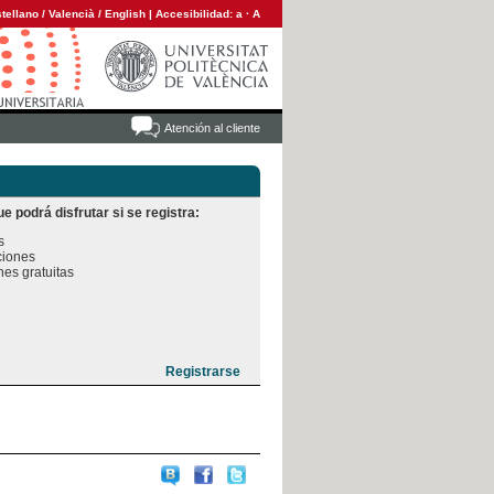
tellano
/
Valencià
/
English
|
Accesibilidad:
a
·
A
Atención al cliente
e podrá disfrutar si se registra:


iones

es gratuitas
