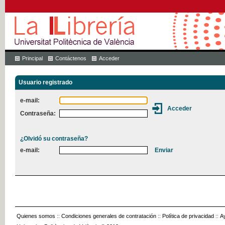
Principal
Contáctenos
Acceder
Usuario registrado
e-mail:
Contraseña:
¿Olvidó su contraseña?
e-mail:
Quienes somos
::
Condiciones generales de contratación
::
Política de privacidad
::
A