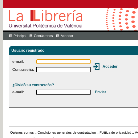
Principal
Contáctenos
Acceder
Usuario registrado
e-mail:
Contraseña:
¿Olvidó su contraseña?
e-mail:
Quienes somos
::
Condiciones generales de contratación
::
Política de privacidad
::
A