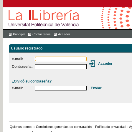
Principal
Contáctenos
Acceder
Usuario registrado
e-mail:
Contraseña:
¿Olvidó su contraseña?
e-mail:
Quienes somos
::
Condiciones generales de contratación
::
Política de privacidad
::
A