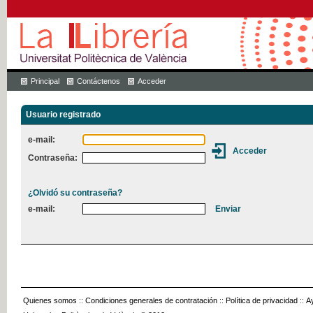
Principal
Contáctenos
Acceder
Usuario registrado
e-mail:
Contraseña:
¿Olvidó su contraseña?
e-mail:
Quienes somos
::
Condiciones generales de contratación
::
Política de privacidad
::
A