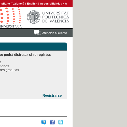
tellano
/
Valencià
/
English
|
Accesibilidad:
a
·
A
Atención al cliente
e podrá disfrutar si se registra:


iones

es gratuitas
