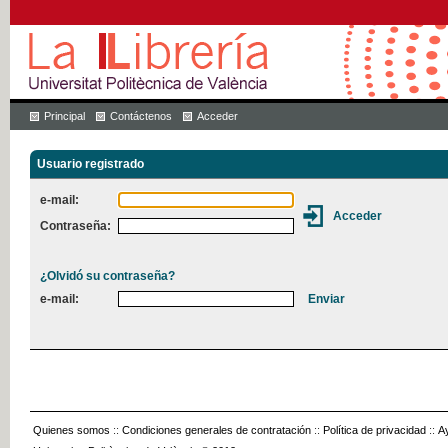
Principal
Contáctenos
Acceder
Usuario registrado
e-mail:
Contraseña:
¿Olvidó su contraseña?
e-mail:
Quienes somos
::
Condiciones generales de contratación
::
Política de privacidad
::
A