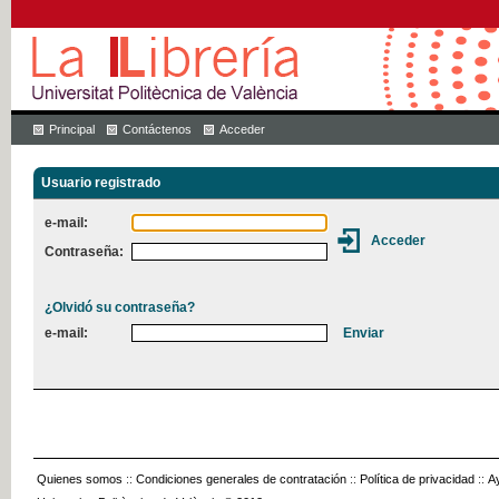
Principal
Contáctenos
Acceder
Usuario registrado
e-mail:
Contraseña:
¿Olvidó su contraseña?
e-mail:
Quienes somos
::
Condiciones generales de contratación
::
Política de privacidad
::
A