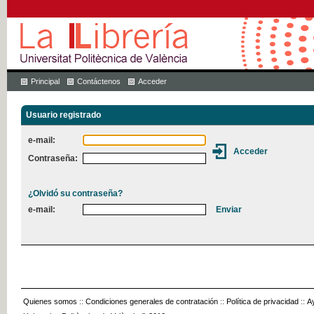
Principal
Contáctenos
Acceder
Usuario registrado
e-mail:
Contraseña:
¿Olvidó su contraseña?
e-mail:
Quienes somos
::
Condiciones generales de contratación
::
Política de privacidad
::
A