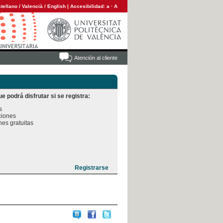
tellano
/
Valencià
/
English
|
Accesibilidad:
a
·
A
Atención al cliente
e podrá disfrutar si se registra:


iones

es gratuitas
