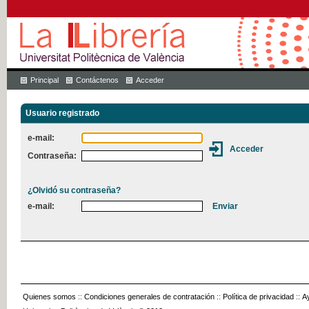
Principal
Contáctenos
Acceder
Usuario registrado
e-mail:
Contraseña:
¿Olvidó su contraseña?
e-mail:
Quienes somos
::
Condiciones generales de contratación
::
Política de privacidad
::
A