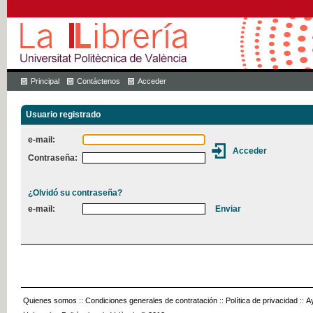
Principal
Contáctenos
Acceder
Usuario registrado
e-mail:
Contraseña:
¿Olvidó su contraseña?
e-mail:
Quienes somos
::
Condiciones generales de contratación
::
Política de privacidad
::
A