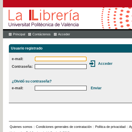
Principal
Contáctenos
Acceder
Usuario registrado
e-mail:
Contraseña:
¿Olvidó su contraseña?
e-mail:
Quienes somos
::
Condiciones generales de contratación
::
Política de privacidad
::
A