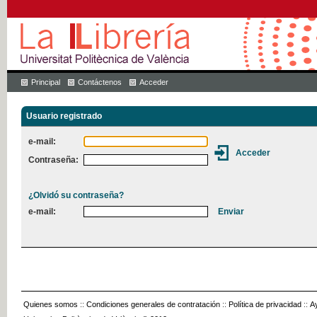
Principal
Contáctenos
Acceder
Usuario registrado
e-mail:
Contraseña:
¿Olvidó su contraseña?
e-mail:
Quienes somos
::
Condiciones generales de contratación
::
Política de privacidad
::
A