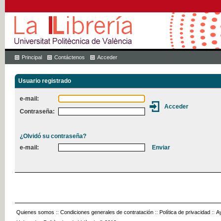
Principal
Contáctenos
Acceder
Usuario registrado
e-mail:
Contraseña:
¿Olvidó su contraseña?
e-mail:
Quienes somos
::
Condiciones generales de contratación
::
Política de privacidad
::
A