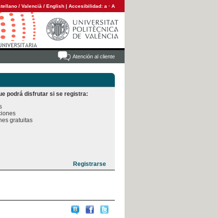
tellano
/
Valencià
/
English
|
Accesibilidad:
a
·
A
Atención al cliente
e podrá disfrutar si se registra:


iones

es gratuitas
