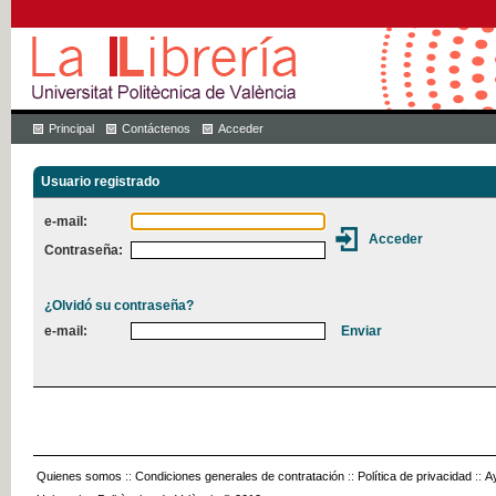
Principal
Contáctenos
Acceder
Usuario registrado
e-mail:
Contraseña:
¿Olvidó su contraseña?
e-mail:
Quienes somos
::
Condiciones generales de contratación
::
Política de privacidad
::
A