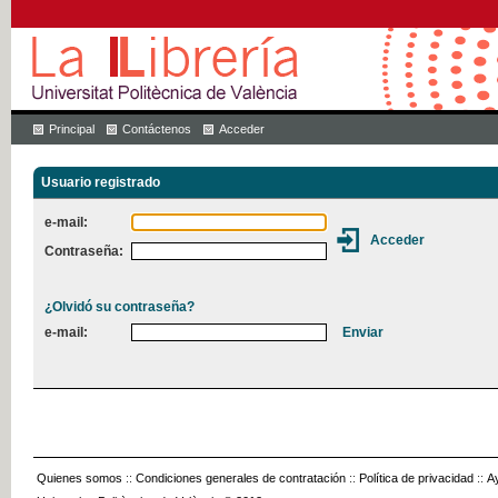
Principal
Contáctenos
Acceder
Usuario registrado
e-mail:
Contraseña:
¿Olvidó su contraseña?
e-mail:
Quienes somos
::
Condiciones generales de contratación
::
Política de privacidad
::
A