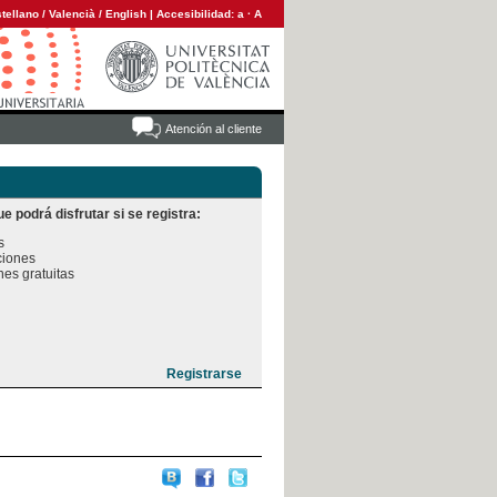
tellano
/
Valencià
/
English
|
Accesibilidad:
a
·
A
Atención al cliente
e podrá disfrutar si se registra:


iones

es gratuitas
