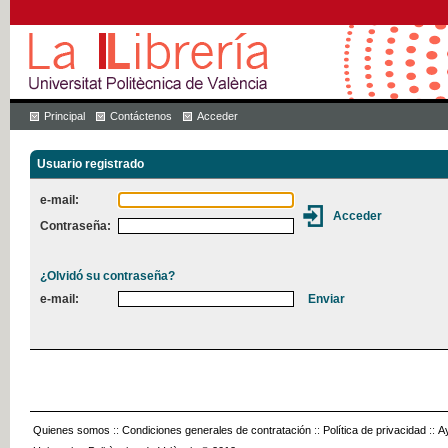
Principal
Contáctenos
Acceder
Usuario registrado
e-mail:
Contraseña:
¿Olvidó su contraseña?
e-mail:
Quienes somos
::
Condiciones generales de contratación
::
Política de privacidad
::
A