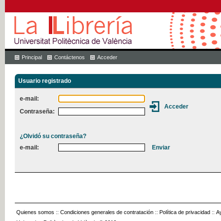
Principal
Contáctenos
Acceder
Usuario registrado
e-mail:
Contraseña:
¿Olvidó su contraseña?
e-mail:
Quienes somos
::
Condiciones generales de contratación
::
Política de privacidad
::
A