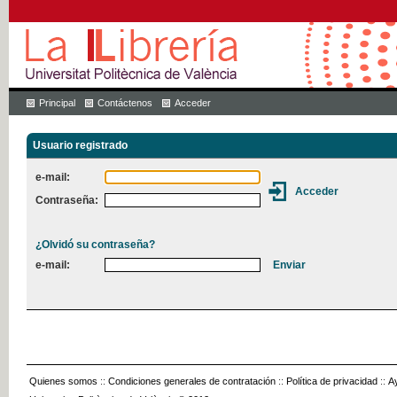
Principal
Contáctenos
Acceder
Usuario registrado
e-mail:
Contraseña:
¿Olvidó su contraseña?
e-mail:
Quienes somos
::
Condiciones generales de contratación
::
Política de privacidad
::
A