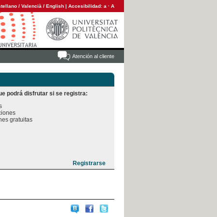
tellano
/
Valencià
/
English
|
Accesibilidad:
a
·
A
Atención al cliente
e podrá disfrutar si se registra:


iones

es gratuitas
