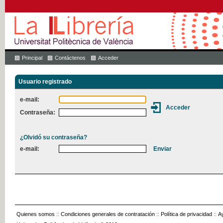
Principal
Contáctenos
Acceder
Usuario registrado
e-mail:
Contraseña:
¿Olvidó su contraseña?
e-mail:
Quienes somos
::
Condiciones generales de contratación
::
Política de privacidad
::
A