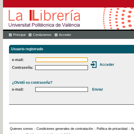
Principal
Contáctenos
Acceder
Usuario registrado
e-mail:
Contraseña:
¿Olvidó su contraseña?
e-mail:
Quienes somos
::
Condiciones generales de contratación
::
Política de privacidad
::
A