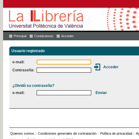
Principal
Contáctenos
Acceder
Usuario registrado
e-mail:
Contraseña:
¿Olvidó su contraseña?
e-mail:
Quienes somos
::
Condiciones generales de contratación
::
Política de privacidad
::
A