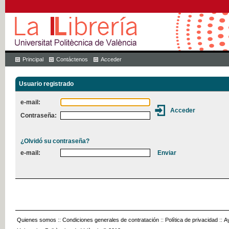
Principal
Contáctenos
Acceder
Usuario registrado
e-mail:
Contraseña:
¿Olvidó su contraseña?
e-mail:
Quienes somos
::
Condiciones generales de contratación
::
Política de privacidad
::
A