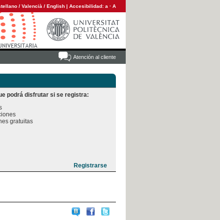
tellano
/
Valencià
/
English
|
Accesibilidad:
a
·
A
Atención al cliente
e podrá disfrutar si se registra:


iones

es gratuitas
