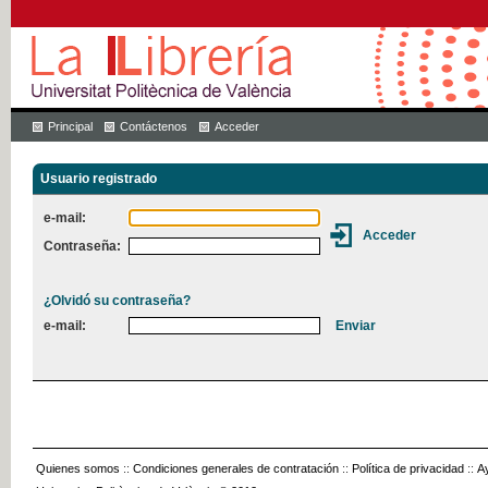
Principal
Contáctenos
Acceder
Usuario registrado
e-mail:
Contraseña:
¿Olvidó su contraseña?
e-mail:
Quienes somos
::
Condiciones generales de contratación
::
Política de privacidad
::
A