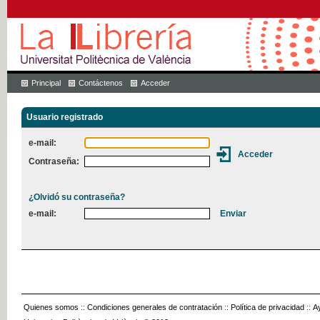
Principal
Contáctenos
Acceder
Usuario registrado
e-mail:
Contraseña:
¿Olvidó su contraseña?
e-mail:
Quienes somos
::
Condiciones generales de contratación
::
Política de privacidad
::
A