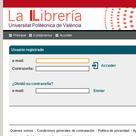
Principal
Contáctenos
Acceder
Usuario registrado
e-mail:
Contraseña:
¿Olvidó su contraseña?
e-mail:
Quienes somos
::
Condiciones generales de contratación
::
Política de privacidad
::
A