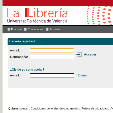
Principal
Contáctenos
Acceder
Usuario registrado
e-mail:
Contraseña:
¿Olvidó su contraseña?
e-mail:
Quienes somos
::
Condiciones generales de contratación
::
Política de privacidad
::
A