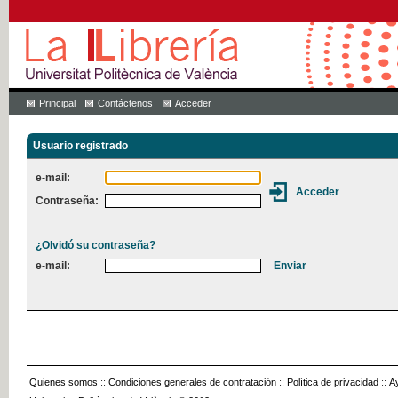
Principal
Contáctenos
Acceder
Usuario registrado
e-mail:
Contraseña:
¿Olvidó su contraseña?
e-mail:
Quienes somos
::
Condiciones generales de contratación
::
Política de privacidad
::
A