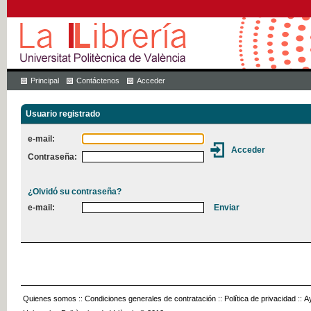
Principal
Contáctenos
Acceder
Usuario registrado
e-mail:
Contraseña:
¿Olvidó su contraseña?
e-mail:
Quienes somos
::
Condiciones generales de contratación
::
Política de privacidad
::
A