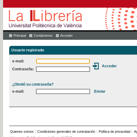
Principal
Contáctenos
Acceder
Usuario registrado
e-mail:
Contraseña:
¿Olvidó su contraseña?
e-mail:
Quienes somos
::
Condiciones generales de contratación
::
Política de privacidad
::
A