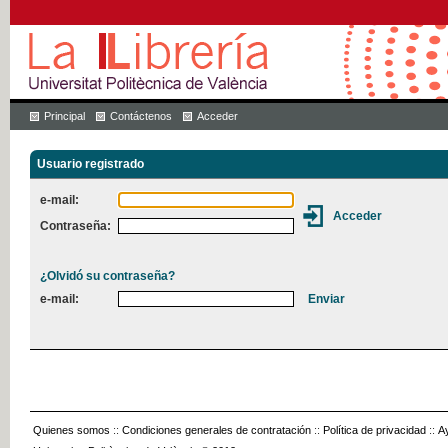
Principal
Contáctenos
Acceder
Usuario registrado
e-mail:
Contraseña:
¿Olvidó su contraseña?
e-mail:
Quienes somos
::
Condiciones generales de contratación
::
Política de privacidad
::
A