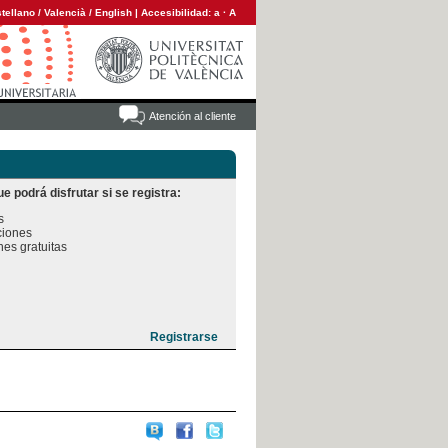
tellano
/
Valencià
/
English
|
Accesibilidad:
a
·
A
Atención al cliente
e podrá disfrutar si se registra:


iones

es gratuitas
