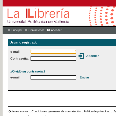
Principal
Contáctenos
Acceder
Usuario registrado
e-mail:
Contraseña:
¿Olvidó su contraseña?
e-mail:
Quienes somos
::
Condiciones generales de contratación
::
Política de privacidad
::
A